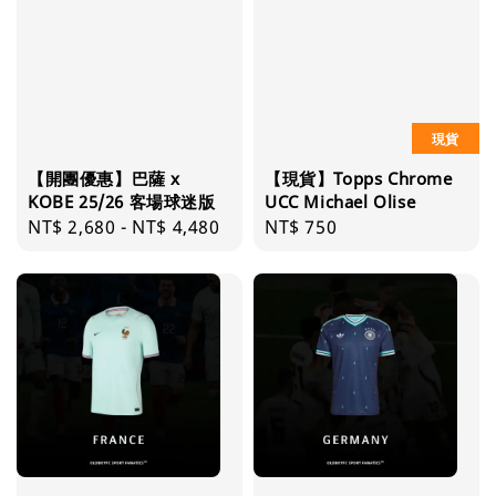
現貨
【開團優惠】巴薩 x
【現貨】Topps Chrome
KOBE 25/26 客場球迷版
UCC Michael Olise
Regular
NT$ 2,680
-
NT$ 4,480
Regular
NT$ 750
price
price