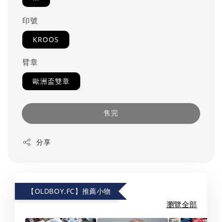
印號
KROOS
臂章
歐洲盃雙章
售完
分享
【OLDBOY.FC】推薦小物
瀏覽全部