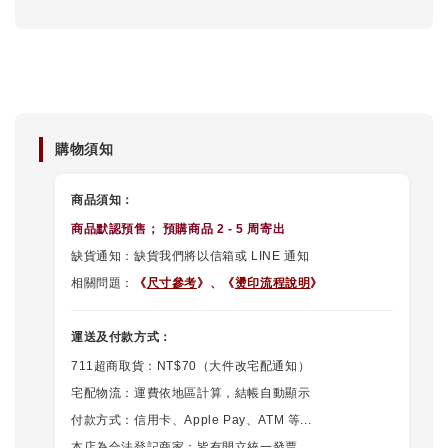
購物須知
商品須知：
商品默認
預售
； 預購商品 2 - 5 周寄出
缺貨通知：缺貨我們將以信箱或 LINE 通知
相關問題：
《
尺寸參考
》、
《
燙印流程說明
》
運送及付款方式：
711超商取貨：NT$70（大件改宅配通知）
宅配物流：運費依地區計算，結帳自動顯示
付款方式：信用卡、Apple Pay、ATM 等...
本店為合法登記商家：皆有開立統一發票