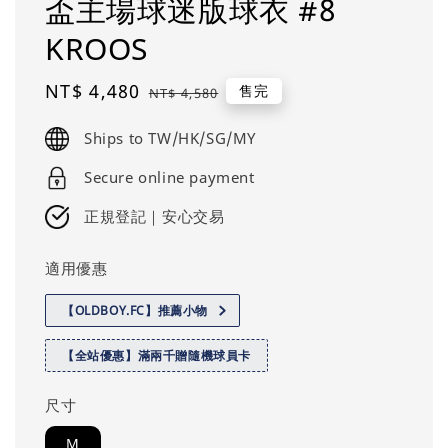
盃主場球迷版球衣 #8
KROOS
Sale
NT$ 4,480
Regular
售完
NT$ 4,580
price
price
Ships to TW/HK/SG/MY
Secure online payment
正規登記｜安心交易
適用優惠
【OLDBOY.FC】推薦小物
【全站優惠】滿兩千贈隨機球員卡
尺寸
M