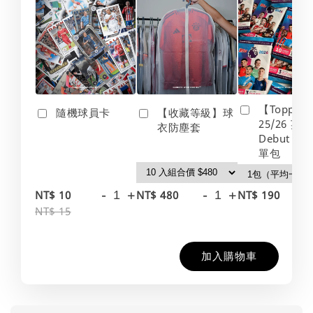
【Topps】
隨機球員卡
【收藏等級】球
25/26 英
衣防塵套
Debut Edt
單包
-
+
-
+
-
NT$ 10
NT$ 480
NT$ 190
NT$ 15
加入購物車