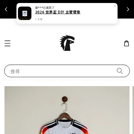
羅***
已購買了
支援刷卡｜皆開立統一發票
2026 世界盃 DIY 左臂臂章
1 天前
搜尋