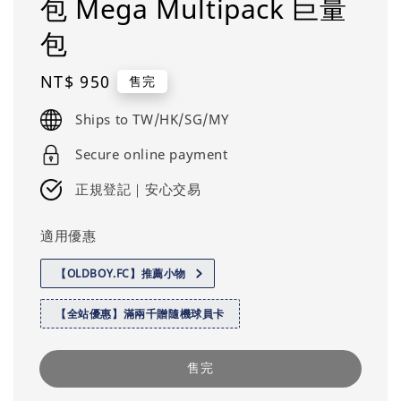
包 Mega Multipack 巨量
包
Regular
NT$ 950
售完
price
Ships to TW/HK/SG/MY
Secure online payment
正規登記｜安心交易
適用優惠
【OLDBOY.FC】推薦小物
【全站優惠】滿兩千贈隨機球員卡
售完