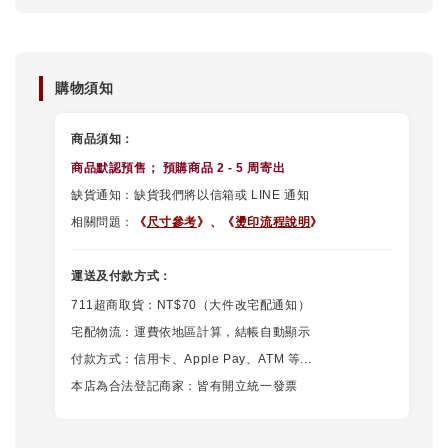
購物須知
商品須知：
商品默認
預售
； 預購商品 2 - 5 周寄出
缺貨通知：缺貨我們將以信箱或 LINE 通知
相關問題：
《
尺寸參考
》、
《
燙印流程說明
》
運送及付款方式：
711超商取貨：NT$70（大件改宅配通知）
宅配物流：運費依地區計算，結帳自動顯示
付款方式：信用卡、Apple Pay、ATM 等...
本店為合法登記商家：皆有開立統一發票