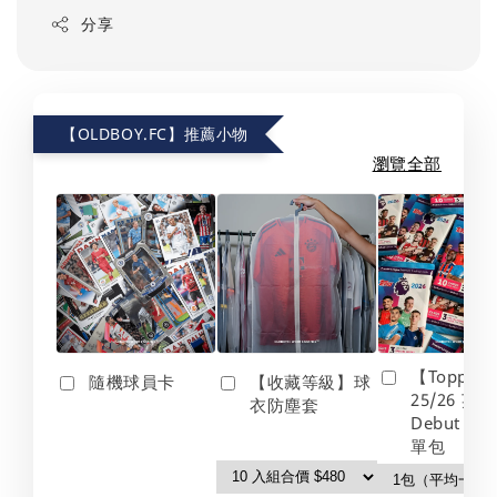
分享
【OLDBOY.FC】推薦小物
瀏覽全部
【Topps】
隨機球員卡
【收藏等級】球
25/26 英
衣防塵套
Debut Edt
單包