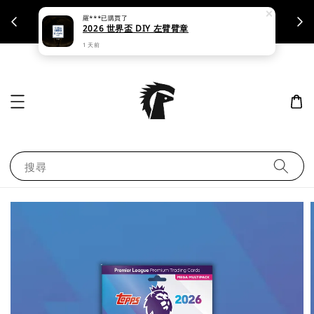
羅***
已購買了
支援刷卡｜皆開立統一發票
2026 世界盃 DIY 左臂臂章
1 天前
搜尋