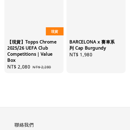
現貨
【現貨】Topps Chrome
BARCELONA x 賽車系
2025/26 UEFA Club
列 Cap Burgundy
Competitions｜Value
Regular
NT$ 1,980
Box
price
Sale
NT$ 2,080
Regular
NT$ 2,280
price
price
聯絡我們