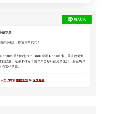
全新正品
細節想確認，歡迎聯繫我們！
st Rookies 系列特別推出 Raúl 皇馬 Rookie 卡，重現他從青
隊的起點。這張卡補完了當年未曾發行的經典設計，對皇馬球
具有獨特意義。
表示您已同意
購物須知
與
退換條款
。