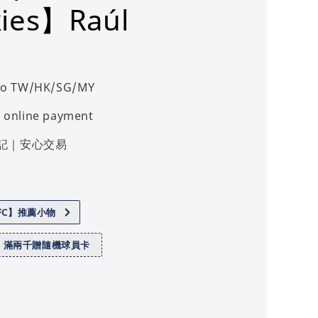
ies】Raúl
 to TW/HK/SG/MY
 online payment
記｜安心交易
.FC】推薦小物
】滿兩千贈隨機球員卡