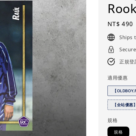
Rook
Regular
NT$ 490
price
Ships
Secure
正規登
適用優惠
【OLDBOY
【全站優惠
規格
規格