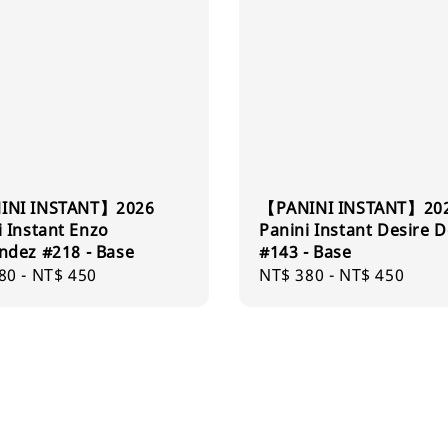
INI INSTANT】2026
【PANINI INSTANT】20
i Instant Enzo
Panini Instant Desire 
ndez #218 - Base
#143 - Base
ar
80
-
NT$ 450
Regular
NT$ 380
-
NT$ 450
price