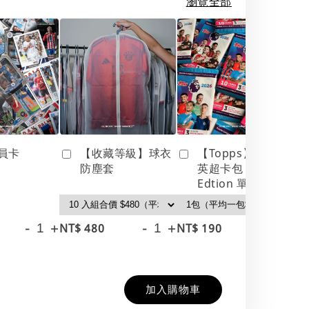
瀏覽全部
員卡
【收藏等級】球衣
【Topps】25/26
防塵套
英超卡包 Debut
Edtion 單包
-
+
-
+
-
+
NT$ 480
NT$ 190
NT
NT
加入購物車