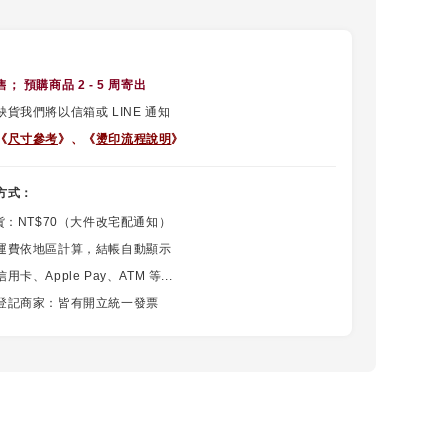
售
； 預購商品 2 - 5 周寄出
貨我們將以信箱或 LINE 通知
《
尺寸參考
》、
《
燙印流程說明
》
方式：
貨：NT$70（大件改宅配通知）
運費依地區計算，結帳自動顯示
卡、Apple Pay、ATM 等...
登記商家：皆有開立統一發票