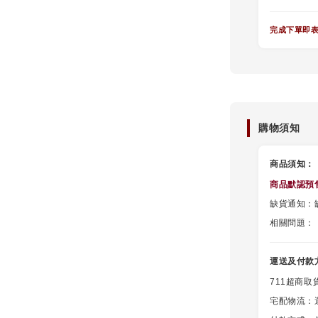
完成下單即
購物須知
商品須知：
商品默認
預
缺貨通知：缺
相關問題：
運送及付款
711超商取
宅配物流：