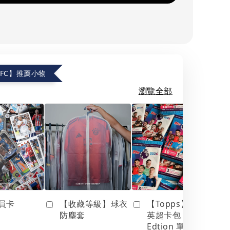
.FC】推薦小物
瀏覽全部
員卡
【收藏等級】球衣
【Topps】25/26
防塵套
英超卡包 Debut
Edtion 單包