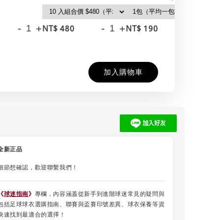
-
+
-
+
-
+
NT$ 480
NT$ 190
NT
NT
加入購物車
全新正品
細節想確認，歡迎聯繫我們！
《
球迷指南
》
專欄，內容涵蓋從新手到進階球迷常見的疑問與
包括足球球衣選購指南、聯賽與盃賽印號差異、球衣保養等資
快速找到最適合的選擇！