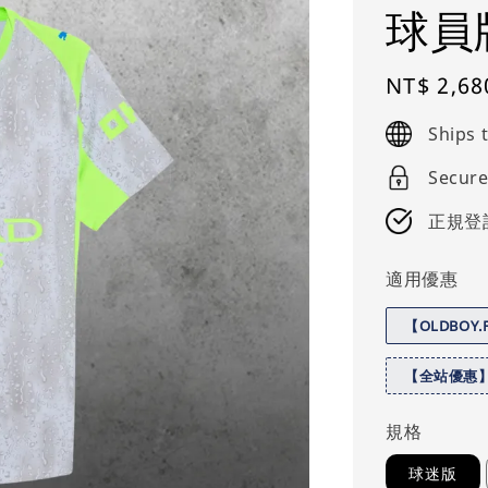
球員
Regular
NT$ 2,68
price
Ships
Secure
正規登
適用優惠
【OLDBOY
【全站優惠
規格
球迷版