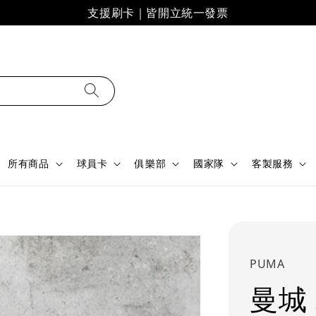
支援刷卡｜皆開立統一發票
所有商品
球員卡
俱樂部
國家隊
客製服務
PUMA
曼城 