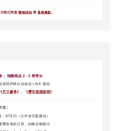
表示您已同意
購物須知
與
退換條款
。
售
； 預購商品 2 - 5 周寄出
貨我們將以信箱或 LINE 通知
《
尺寸參考
》、
《
燙印流程說明
》
方式：
貨：NT$70（大件改宅配通知）
運費依地區計算，結帳自動顯示