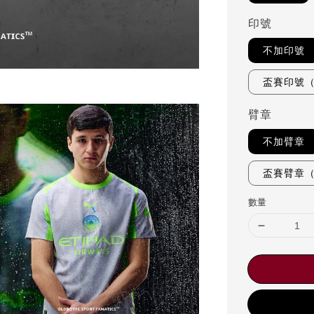
印號
不加印號
盃賽印號
臂章
不加臂章
盃賽臂章
數量