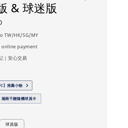
版 & 球迷版
0
 to TW/HK/SG/MY
 online payment
記｜安心交易
.FC】推薦小物
】滿兩千贈隨機球員卡
球員版