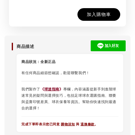
加入購物車
商品描述
商品狀況：
全新正品
有任何商品細節想確認，歡迎聯繫我們！
我們製作了
《
球迷指南
》
專欄，內容涵蓋從新手到進階球
迷常見的疑問與選擇技巧，包括足球球衣選購指南、聯賽
與盃賽印號差異、球衣保養等資訊。幫助你快速找到最適
合的選擇！
完成下單即表示您已同意
購物須知
與
退換條款
。