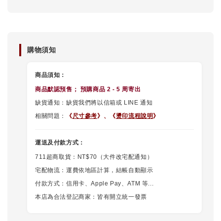
購物須知
商品須知：
商品默認
預售
； 預購商品 2 - 5 周寄出
缺貨通知：缺貨我們將以信箱或 LINE 通知
相關問題：
《
尺寸參考
》、
《
燙印流程說明
》
運送及付款方式：
711超商取貨：NT$70（大件改宅配通知）
宅配物流：運費依地區計算，結帳自動顯示
付款方式：信用卡、Apple Pay、ATM 等...
本店為合法登記商家：皆有開立統一發票