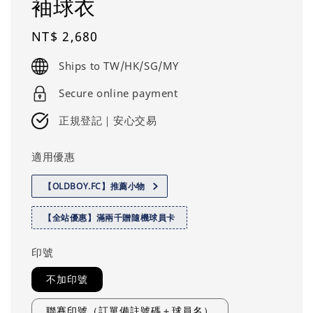
袖球衣
Regular
NT$ 2,680
price
Ships to TW/HK/SG/MY
Secure online payment
正規登記｜安心交易
適用優惠
【OLDBOY.FC】推薦小物
【全站優惠】滿兩千贈隨機球員卡
印號
不加印號
聯賽印號（訂單備註號碼＋球員名）