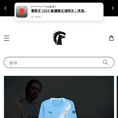
S***** C***
已購買了
支援刷卡｜皆開立統一發票
葡萄牙 2025 歐國聯主場球衣｜球員版 & 球迷版
18 小時前
搜尋