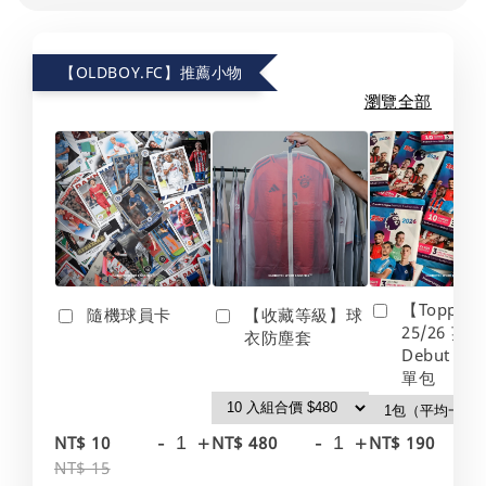
【OLDBOY.FC】推薦小物
瀏覽全部
【Topps】
隨機球員卡
【收藏等級】球
25/26 英
衣防塵套
Debut Edt
單包
-
+
-
+
-
NT$ 10
NT$ 480
NT$ 190
NT$ 15