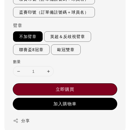
盃賽印號（訂單備註號碼＋球員名）
臂章
不加臂章
英超＆反歧視臂章
聯賽盃8冠章
歐冠雙章
數量
立即購買
加入購物車
分享